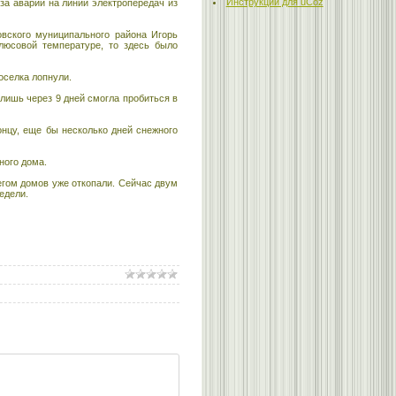
Инструкции для uCoz
за аварии на линии электропередач из
овского муниципального района Игорь
люсовой температуре, то здесь было
оселка лопнули.
лишь через 9 дней смогла пробиться в
онцу, еще бы несколько дней снежного
ного дома.
егом домов уже откопали. Сейчас двум
едели.