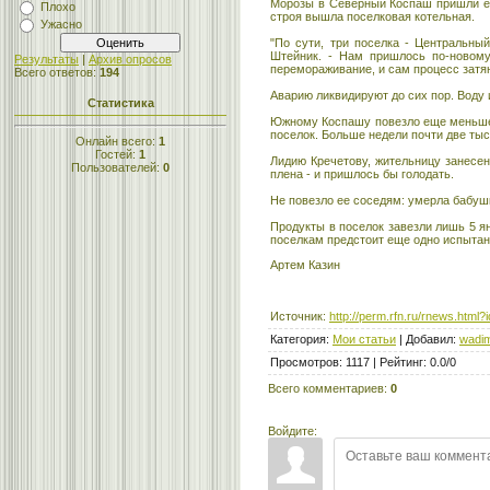
Морозы в Северный Коспаш пришли еще
Плохо
строя вышла поселковая котельная.
Ужасно
"По сути, три поселка - Центральны
Штейник. - Нам пришлось по-новому
Результаты
|
Архив опросов
перемораживание, и сам процесс затя
Всего ответов:
194
Аварию ликвидируют до сих пор. Воду 
Статистика
Южному Коспашу повезло еще меньше -
поселок. Больше недели почти две тыс
Онлайн всего:
1
Гостей:
1
Лидию Кречетову, жительницу занесен
Пользователей:
0
плена - и пришлось бы голодать.
Не повезло ее соседям: умерла бабушк
Продукты в поселок завезли лишь 5 я
поселкам предстоит еще одно испытан
Артем Казин
Источник
:
http://perm.rfn.ru/rnews.html
Категория
:
Мои статьи
|
Добавил
:
wadim
Просмотров
:
1117
|
Рейтинг
:
0.0
/
0
Всего комментариев
:
0
Войдите: