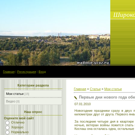
Широко
Главная
|
Регистрация
|
Вход
Категории раздела
Главная
»
Статьи
»
Мои статьи
Мои статьи
[15]
Первые дни нового года об
Видео
[0]
07.01.2010
Новогодние праздники сразу в двух 
Наш опрос
километрах друг от друга. Первого янв
Оцените мой сайт
За последние четыре дня в квартире
Отлично
ночью, ветеран войны ложится спать 
Хорошо
Коспаш она осталась одна, остальные 
Нормально