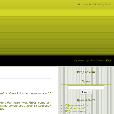
Четверг, 06.08.2026, 09:45
Приветствую Вас
Гость
|
RSS
Вход на сайт
Поиск
ерный и Южный Коспаш находятся в 20
Друзья сайта
того был ниже нуля. Чтобы согреться
Официальный блог
е пятиэтажного дома поселка Северный
Сообщество uCoz
ди.
FAQ по системе