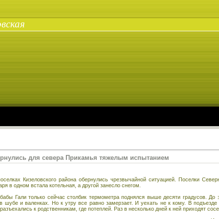
вская
ернулись для севера Прикамья тяжелым испытанием
поселках Кизеловского района обернулись чрезвычайной ситуацией. Поселки Сев
аря в одном встала котельная, а другой занесло снегом.
 бабы Гали только сейчас столбик термометра поднялся выше десяти градусов. До э
в шубе и валенках. Но к утру все равно замерзает. И уехать не к кому. В подъезд
разъехались к родственникам, где потеплей. Раз в несколько дней к ней приходят сосе