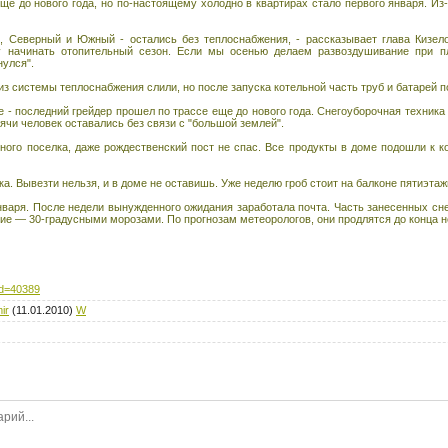
 до нового года, но по-настоящему холодно в квартирах стало первого января. Из-
й, Северный и Южный - остались без теплоснабжения, - рассказывает глава Кизел
 начинать отопительный сезон. Если мы осенью делаем развоздушивание при п
нулся".
из системы теплоснабжения слили, но после запуска котельной часть труб и батарей п
 последний грейдер прошел по трассе еще до нового года. Снегоуборочная техника 
ячи человек оставались без связи с "большой землей".
ного поселка, даже рождественский пост не спас. Все продукты в доме подошли к к
а. Вывезти нельзя, и в доме не оставишь. Уже неделю гроб стоит на балконе пятиэтаж
нваря. После недели вынужденного ожидания заработала почта. Часть занесенных сн
ие — 30-градусными морозами. По прогнозам метеорологов, они продлятся до конца н
?id=40389
ir
(11.01.2010)
W