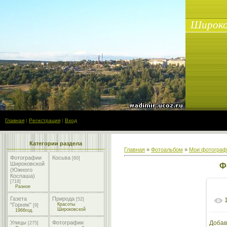
Широко
Главная
|
Регистрация
|
Вход
Категории раздела
Главная
»
Фотоальбом
»
Мои фотограф
Фотографии
Косьва
[60]
Широковской
Ф
(Южного
Коспаша)
[718]
Разное
Газета
Природа
[52]
"Горняк"
Красоты
[9]
Широковской
1966год.
Улицы
Фотографии
Добав
[275]
6