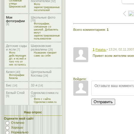
Основные
посетителей
[32]
улицы
Фото
Широковской
зарегистрированных
посетителей
Мои
Школьные фото
фотографии
[70]
Фотографии,
[6]
связанные со
Всего комментариев
:
1
школой. Добавлять
могут
зарегистрированные
пользователи
Детские сады
Широковские
1
• 13:24, 02.11.200
и ясли
развалины
Pataha
[7]
[26]
Фото
Название говорит
Привет всем жителям моег
действующих
само за себя
д/с и яслей и
того что от
них осталось
Кизел
Центральный
[40]
Фотографии
Коспаш
[24]
Кизела
Войдите:
Бис
32-я
[14]
[14]
Белый Спой
Одноклассники.ru
[5]
[12]
Фото с сайта
Отправить
Одноклассники.ru
Наш опрос
Оцените мой сайт
Отлично
Хорошо
Нормально