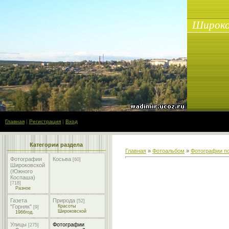
Широко
Главная
|
Регистрация
|
Вход
Категории раздела
Главная
»
Фотоальбом
»
Фотографии п
Фотографии
Косьва
[60]
Широковской
(Южного
Коспаша)
[718]
Разное
Газета
Природа
[52]
"Горняк"
Красоты
[9]
Широковской
1966год.
Улицы
Фотографии
[275]