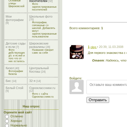
Основные
посетителей
[32]
улицы
Фото
Широковской
зарегистрированных
посетителей
Мои
Школьные фото
фотографии
[70]
Фотографии,
[6]
связанные со
Всего комментариев
:
1
школой. Добавлять
могут
зарегистрированные
пользователи
Детские сады
Широковские
1
• 20:39, 11.03.2008
и ясли
развалины
oleg
[7]
[26]
Фото
Название говорит
Для первого знакомства с
действующих
само за себя
д/с и яслей и
того что от
Ответ
: Надеюсь, что
них осталось
Кизел
Центральный
[40]
Фотографии
Коспаш
[24]
Кизела
Войдите:
Бис
32-я
[14]
[14]
Белый Спой
Одноклассники.ru
[5]
[12]
Фото с сайта
Одноклассники.ru
Отправить
Наш опрос
Оцените мой сайт
Отлично
Хорошо
Нормально