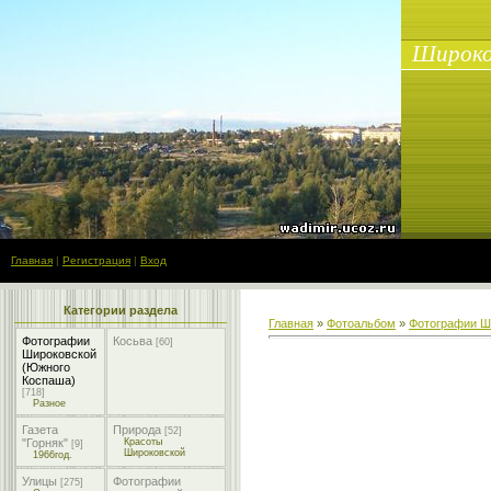
Широко
Главная
|
Регистрация
|
Вход
Категории раздела
Главная
»
Фотоальбом
»
Фотографии Ш
Фотографии
Косьва
[60]
Широковской
(Южного
Коспаша)
[718]
Разное
Газета
Природа
[52]
"Горняк"
Красоты
[9]
Широковской
1966год.
Улицы
Фотографии
[275]