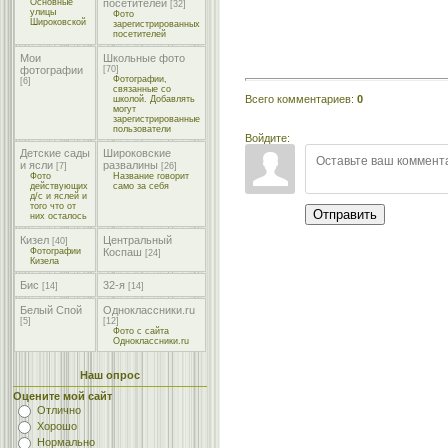
Основные
посетителей
[32]
улицы
Фото
Широковской
зарегистрированных
посетителей
Мои
Школьные фото
фотографии
[70]
Фотографии,
[6]
связанные со
Всего комментариев
:
0
школой. Добавлять
могут
зарегистрированные
пользователи
Войдите:
Детские сады
Широковские
и ясли
развалины
[7]
[26]
Фото
Название говорит
действующих
само за себя
д/с и яслей и
того что от
Отправить
них осталось
Кизел
Центральный
[40]
Фотографии
Коспаш
[24]
Кизела
Бис
32-я
[14]
[14]
Белый Спой
Одноклассники.ru
[5]
[12]
Фото с сайта
Одноклассники.ru
Наш опрос
Оцените мой сайт
Отлично
Хорошо
Нормально