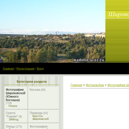
Широко
Главная
|
Регистрация
|
Вход
Категории раздела
Главная
»
Фотоальбом
»
Фотографии Ш
Фотографии
Косьва
[60]
Широковской
(Южного
Коспаша)
[718]
Разное
Газета
Природа
[52]
"Горняк"
Красоты
[9]
Широковской
1966год.
Улицы
Фотографии
[275]