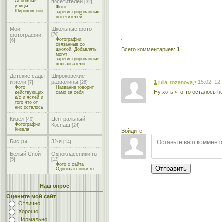
Основные
посетителей
[32]
улицы
Фото
Широковской
зарегистрированных
посетителей
Мои
Школьные фото
фотографии
[70]
Фотографии,
[6]
связанные со
Всего комментариев
:
1
школой. Добавлять
могут
зарегистрированные
пользователи
Детские сады
Широковские
1
• 15:02, 12
и ясли
развалины
julia_rozanova
[7]
[26]
Фото
Название говорит
Ну хоть что-то осталось 
действующих
само за себя
д/с и яслей и
того что от
них осталось
Кизел
Центральный
[40]
Фотографии
Коспаш
[24]
Кизела
Войдите:
Бис
32-я
[14]
[14]
Белый Спой
Одноклассники.ru
[5]
[12]
Фото с сайта
Отправить
Одноклассники.ru
Наш опрос
Оцените мой сайт
Отлично
Хорошо
Нормально