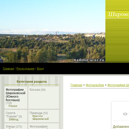
Широко
Главная
|
Регистрация
|
Вход
Категории раздела
Главная
»
Фотоальбом
»
Фотографии Ш
Фотографии
Косьва
[60]
Широковской
(Южного
Коспаша)
[718]
Разное
Газета
Природа
[52]
"Горняк"
Красоты
[9]
Широковской
1966год.
Улицы
Фотографии
Добавлен
[275]
28