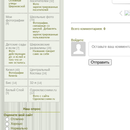
Основные
посетителей
[32]
улицы
Фото
Широковской
зарегистрированных
посетителей
Мои
Школьные фото
фотографии
[70]
Фотографии,
[6]
связанные со
Всего комментариев
:
0
школой. Добавлять
могут
зарегистрированные
пользователи
Войдите:
Детские сады
Широковские
и ясли
развалины
[7]
[26]
Фото
Название говорит
действующих
само за себя
д/с и яслей и
того что от
Отправить
них осталось
Кизел
Центральный
[40]
Фотографии
Коспаш
[24]
Кизела
Бис
32-я
[14]
[14]
Белый Спой
Одноклассники.ru
[5]
[12]
Фото с сайта
Одноклассники.ru
Наш опрос
Оцените мой сайт
Отлично
Хорошо
Нормально