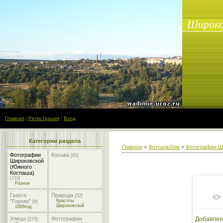
Широко
Главная
|
Регистрация
|
Вход
Категории раздела
Главная
»
Фотоальбом
»
Фотографии Ш
Фотографии
Косьва
[60]
Широковской
(Южного
Коспаша)
[718]
Разное
Газета
Природа
[52]
"Горняк"
Красоты
[9]
Широковской
1966год.
Улицы
Фотографии
Добавлен
[275]
1