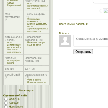
Основные
посетителей
[32]
улицы
Фото
Широковской
зарегистрированных
посетителей
Мои
Школьные фото
фотографии
[70]
Фотографии,
[6]
связанные со
Всего комментариев
:
0
школой. Добавлять
могут
зарегистрированные
пользователи
Войдите:
Детские сады
Широковские
и ясли
развалины
[7]
[26]
Фото
Название говорит
действующих
само за себя
д/с и яслей и
того что от
Отправить
них осталось
Кизел
Центральный
[40]
Фотографии
Коспаш
[24]
Кизела
Бис
32-я
[14]
[14]
Белый Спой
Одноклассники.ru
[5]
[12]
Фото с сайта
Одноклассники.ru
Наш опрос
Оцените мой сайт
Отлично
Хорошо
Нормально