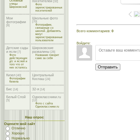
Основные
посетителей
[32]
улицы
Фото
Широковской
зарегистрированных
посетителей
Мои
Школьные фото
фотографии
[70]
Фотографии,
[6]
связанные со
Всего комментариев
:
0
школой. Добавлять
могут
зарегистрированные
пользователи
Войдите:
Детские сады
Широковские
и ясли
развалины
[7]
[26]
Фото
Название говорит
действующих
само за себя
д/с и яслей и
того что от
Отправить
них осталось
Кизел
Центральный
[40]
Фотографии
Коспаш
[24]
Кизела
Бис
32-я
[14]
[14]
Белый Спой
Одноклассники.ru
[5]
[12]
Фото с сайта
Одноклассники.ru
Наш опрос
Оцените мой сайт
Отлично
Хорошо
Нормально