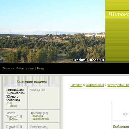
Широко
Главная
|
Регистрация
|
Вход
Категории раздела
Главная
»
Фотоальбом
»
Фотографии Ш
Фотографии
Косьва
[60]
Широковской
(Южного
Коспаша)
[718]
Разное
Газета
Природа
[52]
"Горняк"
Красоты
[9]
Широковской
1966год.
Улицы
Фотографии
Добавлен
[275]
1