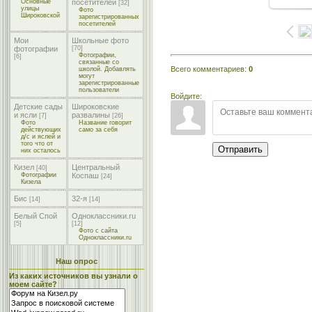
Основные
посетителей
[32]
улицы
Фото
Широковской
зарегистрированных
посетителей
Мои
Школьные фото
фотографии
[70]
Фотографии,
[6]
связанные со
Всего комментариев
:
0
школой. Добавлять
могут
зарегистрированные
пользователи
Войдите:
Детские сады
Широковские
и ясли
развалины
[7]
[26]
Фото
Название говорит
действующих
само за себя
д/с и яслей и
того что от
Отправить
них осталось
Кизел
Центральный
[40]
Фотографии
Коспаш
[24]
Кизела
Бис
32-я
[14]
[14]
Белый Спой
Одноклассники.ru
[5]
[12]
Фото с сайта
Одноклассники.ru
Наш опрос
Из каких источников вы узнали о
моем сайте?