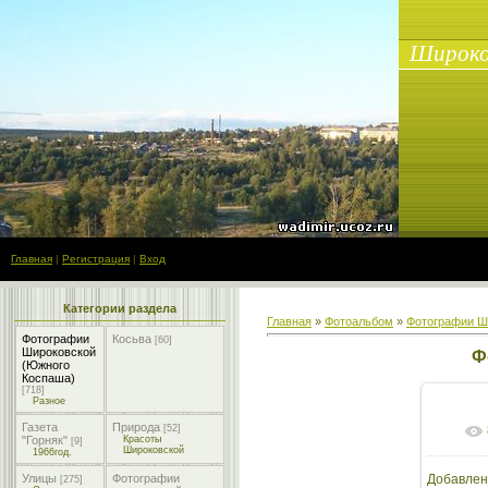
Широко
Главная
|
Регистрация
|
Вход
Категории раздела
Главная
»
Фотоальбом
»
Фотографии Ш
Фотографии
Косьва
[60]
Широковской
Ф
(Южного
Коспаша)
[718]
Разное
Газета
Природа
[52]
"Горняк"
Красоты
[9]
Широковской
1966год.
Улицы
Фотографии
Добавлен
[275]
1