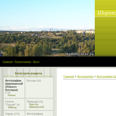
Широко
Главная
|
Регистрация
|
Вход
Категории раздела
Главная
»
Фотоальбом
»
Фотографии Ш
Фотографии
Косьва
[60]
Широковской
(Южного
Коспаша)
[718]
Разное
Газета
Природа
[52]
"Горняк"
Красоты
[9]
Широковской
1966год.
Улицы
Фотографии
[275]