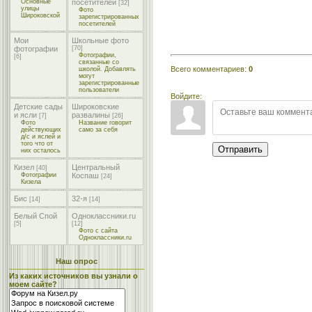
Основные
посетителей
[32]
улицы
Фото
Широковской
зарегистрированных
посетителей
Мои
Школьные фото
фотографии
[70]
Фотографии,
[6]
связанные со
Всего комментариев
:
0
школой. Добавлять
могут
зарегистрированные
пользователи
Войдите:
Детские сады
Широковские
и ясли
развалины
[7]
[26]
Фото
Название говорит
действующих
само за себя
д/с и яслей и
того что от
Отправить
них осталось
Кизел
Центральный
[40]
Фотографии
Коспаш
[24]
Кизела
Бис
32-я
[14]
[14]
Белый Спой
Одноклассники.ru
[5]
[12]
Фото с сайта
Одноклассники.ru
Наш опрос
Из каких источников вы узнали о
моем сайте?